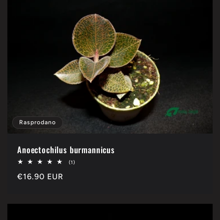
Rasprodano
Anoectochilus burmannicus
1
(1)
ukupan
Redovna
€16.90 EUR
broj
pregleda
cijena