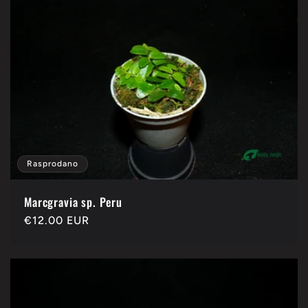
Rasprodano
Marcgravia sp. Peru
Redovna
€12.00 EUR
cijena