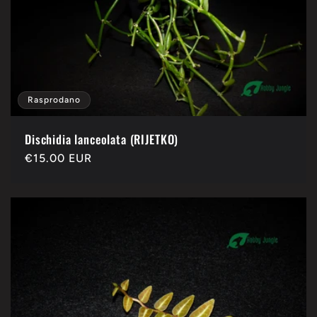
Rasprodano
Dischidia lanceolata (RIJETKO)
Redovna
€15.00 EUR
cijena