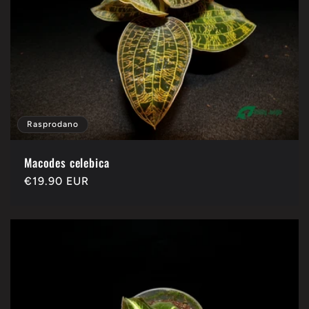
Rasprodano
Macodes celebica
Redovna
€19.90 EUR
cijena