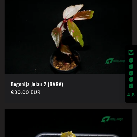
Begonija Julau 2 (RARA)
Redovna
€30.00 EUR
4,8
cijena