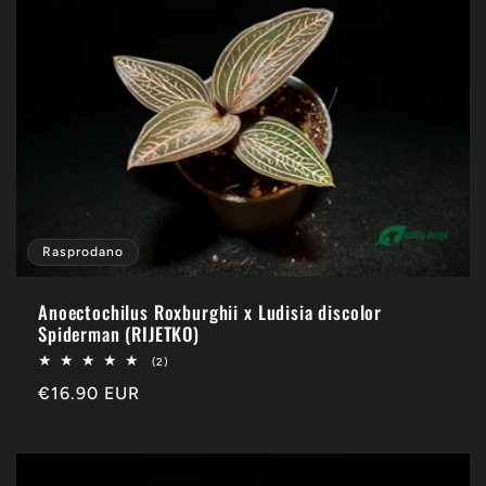
Rasprodano
Anoectochilus Roxburghii x Ludisia discolor
Spiderman (RIJETKO)
2
(2)
ukupan
Redovna
€16.90 EUR
broj
pregleda
cijena