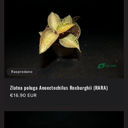
Rasprodano
Zlatna poluga Anoectochilus Roxburghii (RARA)
Redovna
€16.90 EUR
cijena