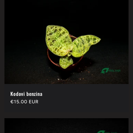
Kodovi benzina
Redovna
€15.00 EUR
cijena