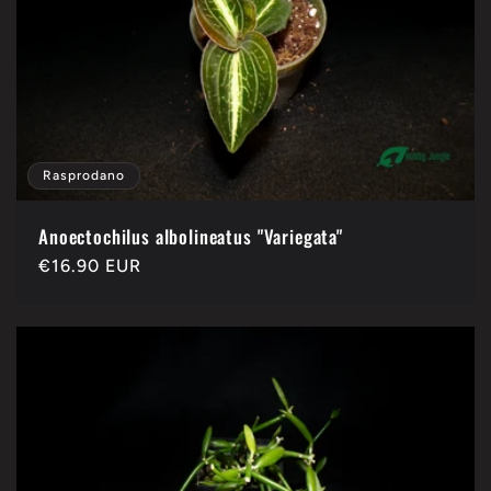
Rasprodano
Anoectochilus albolineatus "Variegata"
Redovna
€16.90 EUR
cijena