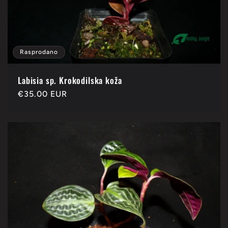
Rasprodano
Labisia sp. Krokodilska koža
Redovna
€35.00 EUR
cijena