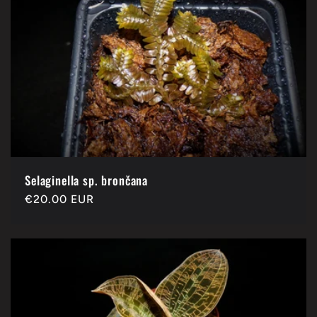
Selaginella sp. brončana
Redovna
€20.00 EUR
cijena