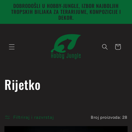
Preskoči
DOBRODOŠLI U HOBBY-JUNGLE, IZBOR NAJBOLJIH
na
TROPSKIH BILJAKA ZA TERARIJUME, KOMPOZICIJE I
sadržaj
DEKOR.
Košarica
K
Rijetko
o
l
Filtriraj i razvrstaj
Broj proizvoda: 28
e