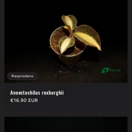
Rasprodano
Anoectochilus roxburghii
Redovna
€16.90 EUR
cijena