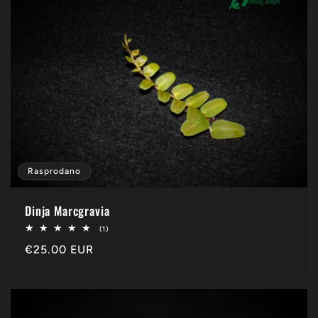
Rasprodano
Dinja Marcgravia
1
(1)
ukupan
Redovna
€25.00 EUR
broj
pregleda
cijena