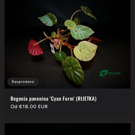
k
c
i
j
a
Rasprodano
:
Begonia pavonina 'Cyan Form' (RIJETKA)
Redovna
Od
€18.00 EUR
cijena