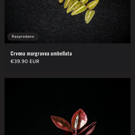
Rasprodano
Crvena margravea umbellata
Redovna
€39.90 EUR
cijena