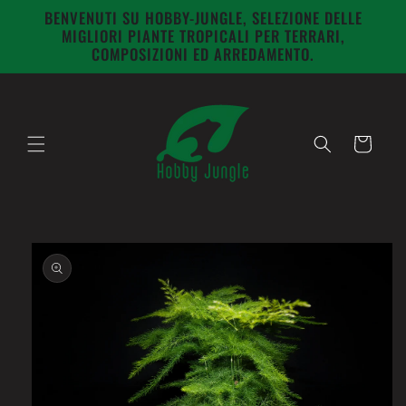
Vai
BENVENUTI SU HOBBY-JUNGLE, SELEZIONE DELLE
direttamente
MIGLIORI PIANTE TROPICALI PER TERRARI,
ai contenuti
COMPOSIZIONI ED ARREDAMENTO.
Carrello
Passa alle
informazioni
sul prodotto