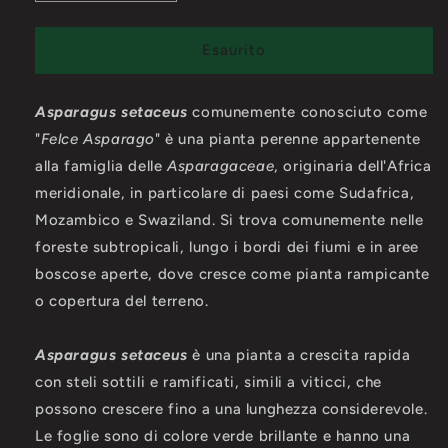
quantità
quantità
per
per
Asparagus
Asparagus
Esaurito
setaceus
setaceus
(Felce
(Felce
Asparagus setaceus
asparago)
asparago)
comunemente conosciuto come
"
Felce Asparago
" è una pianta perenne appartenente
alla famiglia delle
Asparagaceae
, originaria dell'Africa
meridionale, in particolare di paesi come Sudafrica,
Mozambico e Swaziland. Si trova comunemente nelle
foreste subtropicali, lungo i bordi dei fiumi e in aree
boscose aperte, dove cresce come pianta rampicante
o copertura del terreno.
Asparagus setaceus
è una pianta a crescita rapida
con steli sottili e ramificati, simili a viticci, che
possono crescere fino a una lunghezza considerevole.
Le foglie sono di colore verde brillante e hanno una