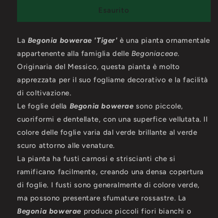
Begonia
Begonia
Esaurito
bowerae
bowerae
&quot;tiger&quot;
&quot;tiger&quot;
La
Begonia bowerae 'Tiger'
è una pianta ornamentale
appartenente alla famiglia delle
Begoniaceae
.
Originaria del Messico, questa pianta è molto
apprezzata per il suo fogliame decorativo e la facilità
di coltivazione.
Le foglie della
Begonia bowerae
sono piccole,
cuoriformi e dentellate, con una superfice vellutata. Il
colore delle foglie varia dal verde brillante al verde
scuro attorno alle venature.
La pianta ha fusti carnosi e striscianti che si
ramificano facilmente, creando una densa copertura
di foglie. I fusti sono generalmente di colore verde,
ma possono presentare sfumature rossastre. La
Begonia bowerae
produce piccoli fiori bianchi o