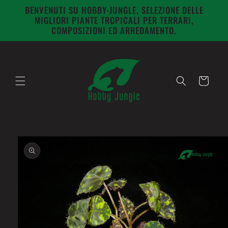
Vai
BENVENUTI SU HOBBY-JUNGLE, SELEZIONE DELLE
direttamente
MIGLIORI PIANTE TROPICALI PER TERRARI,
ai contenuti
COMPOSIZIONI ED ARREDAMENTO.
Carrello
Passa alle
informazioni
sul prodotto