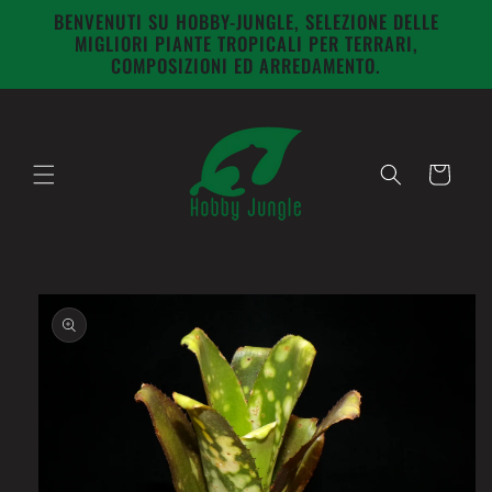
Vai
BENVENUTI SU HOBBY-JUNGLE, SELEZIONE DELLE
direttamente
MIGLIORI PIANTE TROPICALI PER TERRARI,
ai contenuti
COMPOSIZIONI ED ARREDAMENTO.
Carrello
Passa alle
informazioni
sul prodotto