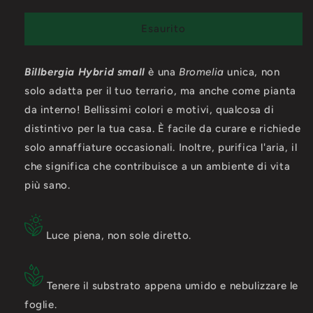
per
per
Billbergia
Billbergia
Esaurito
Hybrid
Hybrid
small
small
Billbergia Hybrid small
è una
Bromelia
unica, non
solo adatta per il tuo terrario, ma anche come pianta
da interno!
Bellissimi colori e motivi, qualcosa di
distintivo per la tua casa.
È facile da curare e richiede
solo annaffiature occasionali.
Inoltre, purifica l'aria, il
che significa che contribuisce a un ambiente di vita
più sano.
Luce piena, non sole diretto.
Tenere il substrato appena umido e nebulizzare le
foglie.