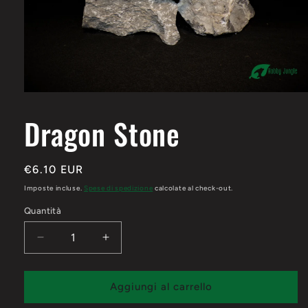
Apri
contenuti
multimediali
Dragon Stone
1
in
finestra
modale
Prezzo
€6.10 EUR
di
Imposte incluse.
Spese di spedizione
calcolate al check-out.
listino
Quantità
Diminuisci
Aumenta
quantità
quantità
per
per
Dragon
Dragon
Aggiungi al carrello
Stone
Stone