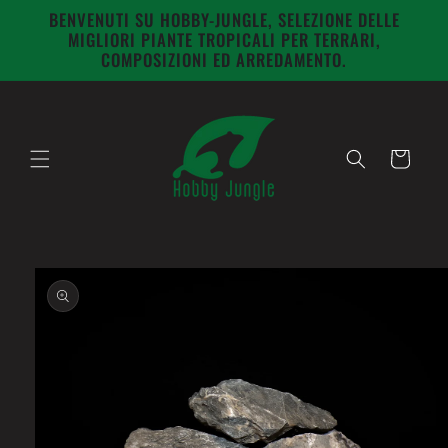
Vai
BENVENUTI SU HOBBY-JUNGLE, SELEZIONE DELLE
direttamente
MIGLIORI PIANTE TROPICALI PER TERRARI,
ai contenuti
COMPOSIZIONI ED ARREDAMENTO.
Carrello
Passa alle
informazioni
sul prodotto