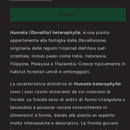
quantità
quantità
per
per
Humata
Humata
Esaurito
(Davallia)
(Davallia)
heterophylla
heterophylla
Humata (Davallia) heterophylla
,
è una pianta
appartenente alla famiglia delle
Davalliaceae
,
originaria delle regioni tropicali dell'Asia sud-
orientale,
inclusi paesi come India, Indonesia,
Filippine, Malaysia e Thailandia. Cresce tipicamente in
habitat forestali umidi e ombreggiati.
La caratteristica distintiva di
Humata heterophylla
sono i suoi rizomi striscianti da cui crescono le
fronde. Le fronde sono di solito di forma triangolare o
lanceolata e possono variare notevolmente in
dimensioni e forma, dando alla pianta un aspetto
molto interessante e decorativo. Le fronde giovani