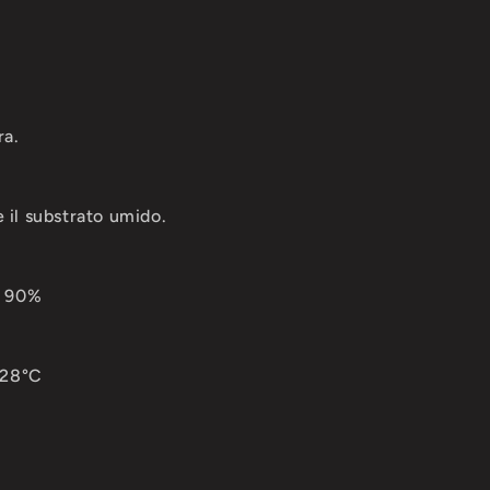
ra
.
il substrato umido.
l 90%
 28°C