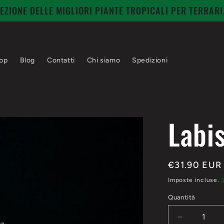
EZIONE DELLE MIGLIORI PIANTE TROPICALI PER TERRAR
op
Blog
Contatti
Chi siamo
Spedizioni
Labi
Prezzo
€31.90 EUR
di
Imposte incluse.
listino
Quantità
Diminuisci