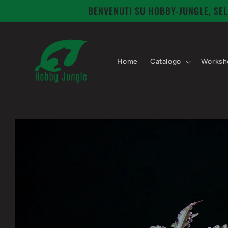
Vai
BENVENUTI SU HOBBY-JUNGLE, SEL
direttamente
ai contenuti
Home
Catalogo
Worksh
Passa alle
informazioni
sul prodotto