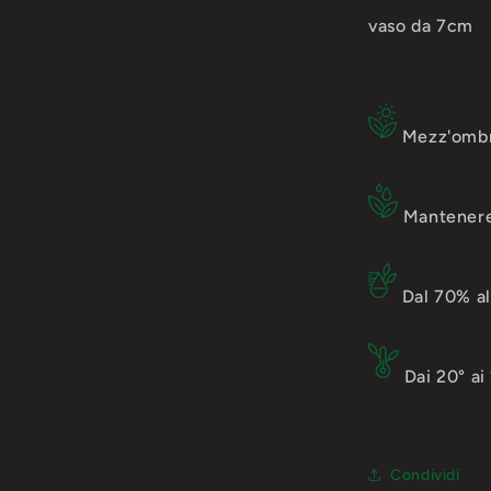
vaso da 7cm
Mezz'omb
Mantenere 
Dal 70% a
Dai 20° ai
Condividi