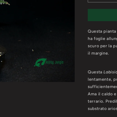
quantità
per
Labisia
sp.
Boyan
Questa pianta 
ha foglie allun
scuro per la p
il margine.
Questa
Labisi
lentamente, p
sufficienteme
Ama il caldo e
terrario. Pred
substrato ario