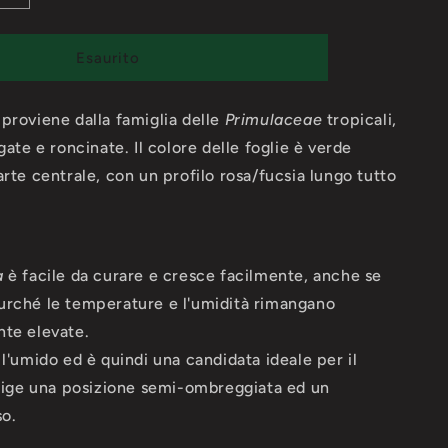
quantità
per
Labisia
Esaurito
sp.
Boyan
proviene dalla famiglia delle
Primulaceae
tropicali,
gate e roncinate. Il colore delle foglie è verde
arte centrale, con un profilo rosa/fucsia lungo tutto
a
è facile da curare e cresce facilmente, anche se
urché le temperature e l'umidità rimangano
nte elevate.
 l'umido ed è quindi una candidata ideale per il
ilige una posizione semi-ombreggiata ed un
so.