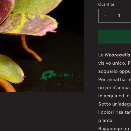
listino
Quantità
Diminuisci
quantità
per
Neoregelia
liliputiana
x
Le
chlorostict
Neoregelia
visivo unico. P
acquario oppur
Per annaffiarl
un pò d'acqua 
in acqua od in
Sotto un'adegu
i colori risal
pianta.
Raggiunge un 