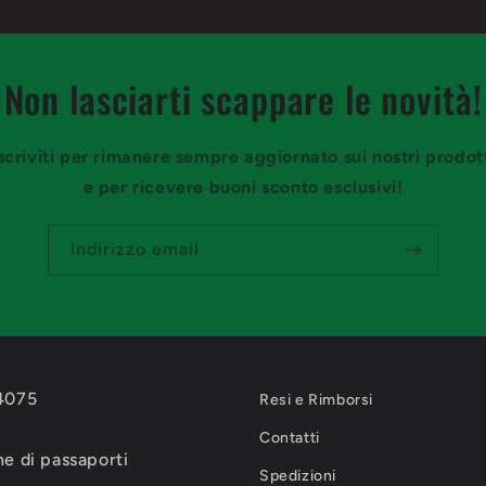
Non lasciarti scappare le novità!
scriviti per rimanere sempre aggiornato sui nostri prodot
e per ricevere buoni sconto esclusivi!
Indirizzo email
-4075
Resi e Rimborsi
Contatti
e di passaporti
Spedizioni