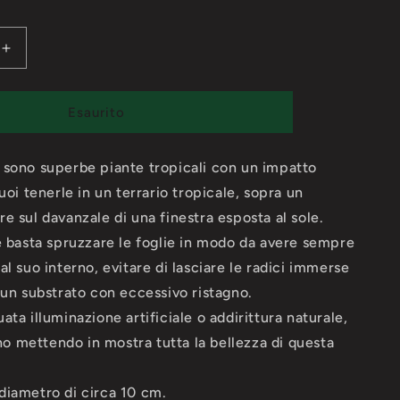
Aumenta
quantità
per
Neoregelia
Esaurito
liliputiana
x
a
sono superbe piante tropicali con un impatto
chlorosticta
uoi tenerle in un terrario tropicale, sopra un
e sul davanzale di una finestra esposta al sole.
e basta spruzzare le foglie in modo da avere sempre
al suo interno, evitare di lasciare le radici immerse
 un substrato con eccessivo ristagno.
ata illuminazione artificiale o addirittura naturale,
tano mettendo in mostra tutta la bellezza di questa
diametro di circa 10 cm.