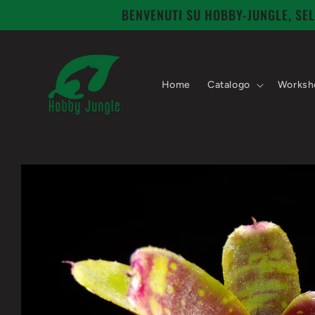
Vai
BENVENUTI SU HOBBY-JUNGLE, SEL
direttamente
ai contenuti
Home
Catalogo
Worksh
Passa alle
informazioni
sul prodotto