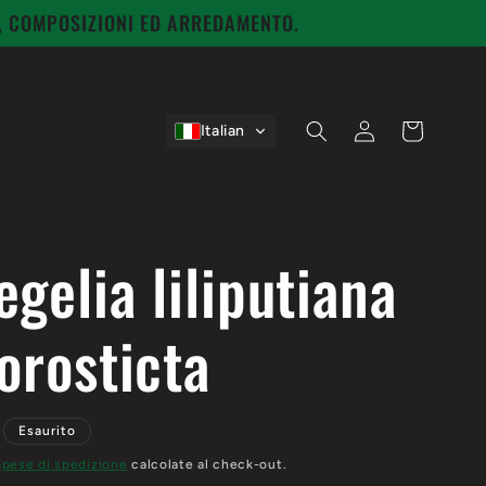
I, COMPOSIZIONI ED ARREDAMENTO.
Accedi
Carrello
Italian
gelia liliputiana
orosticta
Esaurito
Spese di spedizione
calcolate al check-out.