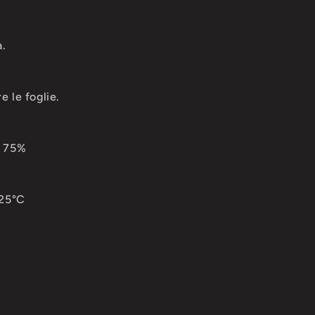
.
e le foglie.
l 75%
 25°C