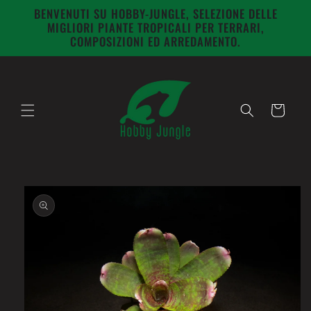
Vai
BENVENUTI SU HOBBY-JUNGLE, SELEZIONE DELLE
direttamente
MIGLIORI PIANTE TROPICALI PER TERRARI,
ai contenuti
COMPOSIZIONI ED ARREDAMENTO.
Carrello
Passa alle
informazioni
sul prodotto