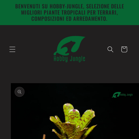
Vai
BENVENUTI SU HOBBY-JUNGLE, SELEZIONE DELLE
direttamente
MIGLIORI PIANTE TROPICALI PER TERRARI,
ai contenuti
COMPOSIZIONI ED ARREDAMENTO.
Carrello
Passa alle
informazioni
sul prodotto