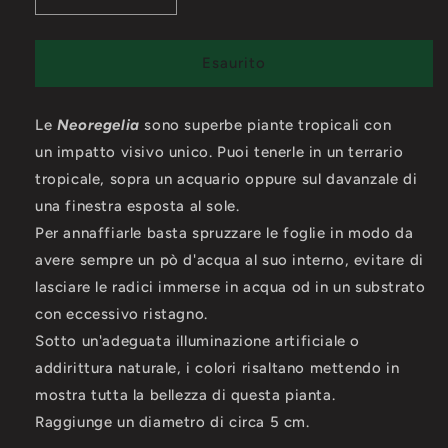
quantità
quantità
per
per
Neoregelia
Neoregelia
Esaurito
Punctatissima
Punctatissima
Le
Neoregelia
sono superbe piante tropicali con
un impatto visivo unico. Puoi tenerle in un terrario
tropicale, sopra un acquario oppure sul davanzale di
una finestra esposta al sole.
Per annaffiarle basta spruzzare le foglie in modo da
avere sempre un pò d'acqua al suo interno, evitare di
lasciare le radici immerse in acqua od in un substrato
con eccessivo ristagno.
Sotto un'adeguata illuminazione artificiale o
addirittura naturale, i colori risaltano mettendo in
mostra tutta la bellezza di questa pianta.
Raggiunge un diametro di circa 5 cm.