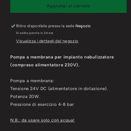
Pompa
Pompa
Aggiungi al carrello
per
per
impianto
impianto
nebulizzatore
nebulizzatore
Ritiro disponibile presso la sede
Negozio
Di solito pronto in 24 ore
Visualizza i dettagli del negozio
Pompa a membrana per impianto nebulizzatore
(compreso alimentatore 230V).
Pompa a membrana:
Tensione 24V DC (alimentatore in dotazione).
Potenza 20W.
Pressione di esercizio 4-8 bar
N.B.: da usare solo con acqua!