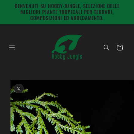
Vai
BENVENUTI SU HOBBY-JUNGLE, SELEZIONE DELLE
direttamente
MIGLIORI PIANTE TROPICALI PER TERRARI,
ai contenuti
COMPOSIZIONI ED ARREDAMENTO.
Carrello
Passa alle
informazioni
sul prodotto