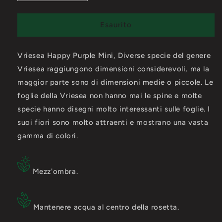
quantità
quantità
per
per
Vriesea
Vriesea
Esaurito
Happy
Happy
Purple
Purple
Vriesea Happy Purple Mini, Diverse specie del genere
Mini
Mini
Vriesea raggiungono dimensioni considerevoli, ma la
maggior parte sono di dimensioni medie o piccole. Le
foglie della Vriesea non hanno mai le spine e molte
specie hanno disegni molto interessanti sulle foglie. I
suoi fiori sono molto attraenti e mostrano una vasta
gamma di colori.
Mezz'ombra.
Mantenere a
cqua al centro della rosetta
.