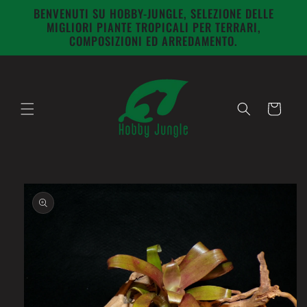
Vai
BENVENUTI SU HOBBY-JUNGLE, SELEZIONE DELLE
direttamente
MIGLIORI PIANTE TROPICALI PER TERRARI,
ai contenuti
COMPOSIZIONI ED ARREDAMENTO.
Carrello
Passa alle
informazioni
sul prodotto