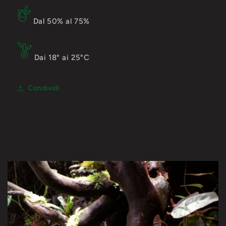
Dal
5
0% al
75
%
Dai 18° ai 2
5
°C
Condividi