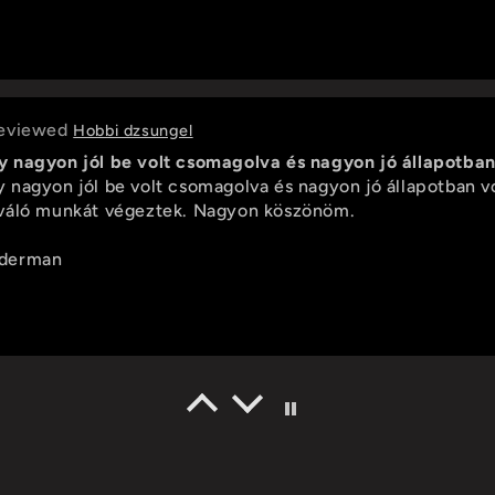
Hobbi dzsungel
 nagyon jól be volt csomagolva és nagyon jó állapotban
nagyon jól be volt csomagolva és nagyon jó állapotban vo
váló munkát végeztek. Nagyon köszönöm.
derman
Syngonium rayii