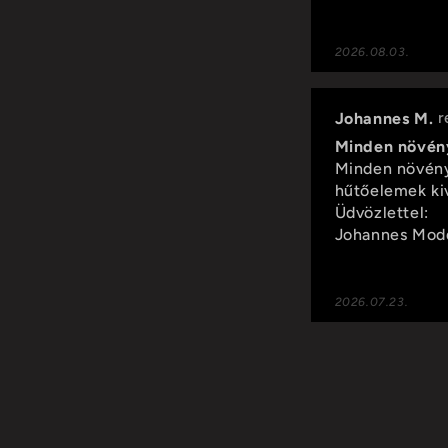
2026.08.03.
Johannes M.
Minden növény
Minden növény 
hűtőelemek ki
Üdvözlettel:
Johannes Mod
2026.07.23.
Barbara V.
Csodálatos ❤️