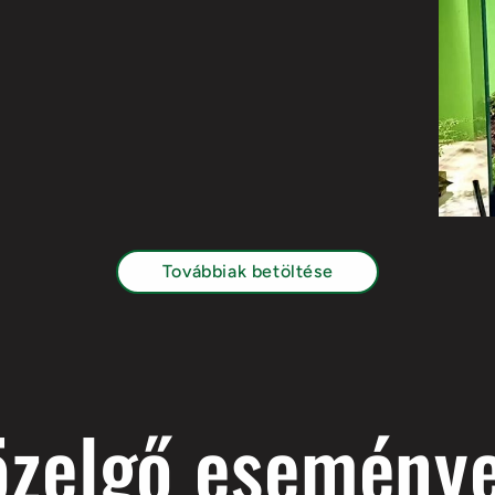
Továbbiak betöltése
özelgő eseménye