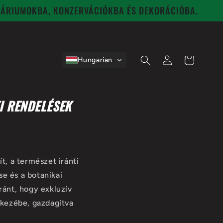
RÁRIUMOKBA, KONZERVÁCIÓKBA ÉS DEKORÁCIÓBA.
Bejelentkezés
Kosár
Hungarian
TI
RENDELÉSEK
t, a természet iránti
e és a botanikai
ránt, hogy exkluzív
 kezébe, gazdagítva