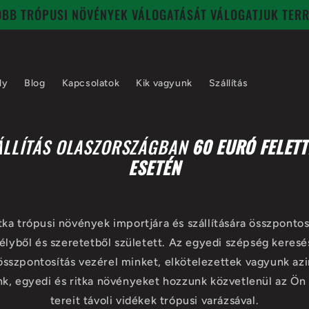
JOBB TRÓPUSI NÖVÉNYEK VÁLOGATÁSÁT VÁLOGATJUK TER
ly
Blog
Kapcsolatok
Kik vagyunk
Szállítás
ÁLLÍTÁS OLASZORSZÁGBAN
60 EURÓ FELET
ESETÉN
tka trópusi növények importjára és szállítására összpontosí
élyből és szeretetből született. Az egyedi szépség keresés
összpontosítás vezérel minket, elkötelezettek vagyunk azi
unk, egyedi és ritka növényeket hozzunk közvetlenül az Ön
tereit távoli vidékek trópusi varázsával.