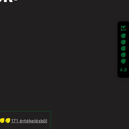
4.8
171 értékelésből