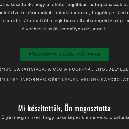
kat is készítünk, hogy a lehető legjobban befogadhassuk ez
eleértve terráriumokat, paludáriumokat, függőleges kert
a nano-terráriumoktól a legkifinomultabb megoldásokig, 
élvezhesse saját személyes dzsungelt.
BÖNGÉSZÉS A KATALÓGUSBAN
ZMUS GARANCIÁJA: A CÉG A RUOP-NÁL ENGEDÉLYEZET
RMILYEN INFORMÁCIÓÉRT LÉPJEN VELÜNK KAPCSOLAT
Mi készítettük, Ön megosztotta
löljön meg minket, hogy lássa képét kiemelve az oldalun