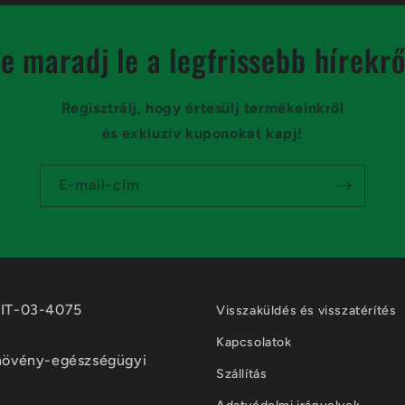
e maradj le a legfrissebb hírekrő
Regisztrálj, hogy értesülj termékeinkről
és exkluzív kuponokat kapj!
Hobbi dzsungel
E-mail-cím
s vásároltam, és rendkívül elégedett voltam. A szállítás 
s tökéletes állapotban voltak a legutóbbi hőség ellenére.
t. Nagyon ajánlom!
 IT-03-4075
Visszaküldés és visszatérítés
Kapcsolatok
 növény-egészségügyi
Szállítás
Hobbi dzsungel