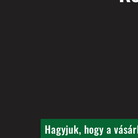
Leontina S.
Gyönyörű vir
Gyönyörű virá
Hagyjuk, hogy a vásár