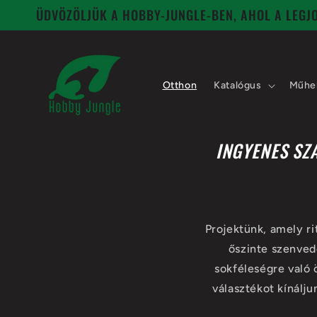
Ugrás a
ÜDVÖZÖLJÜK A HOBBY-JUNGLE-BEN, AHOL A LEG
tartalomhoz
Otthon
Katalógus
Műhe
INGYENES SZ
Projektünk, amely ri
őszinte szenved
sokféleségre való 
választékot kínálj