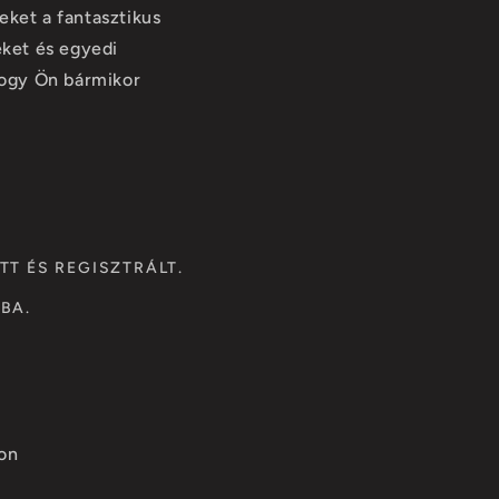
eket a fantasztikus
eket és egyedi
hogy Ön bármikor
T ÉS REGISZTRÁLT.
BA.
kon