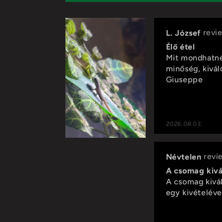
2026.07.08.
L. József
Élő étel
Mit mondhatnék
minőség, kivá
Giuseppe
2026.08.03.
Névtelen
A csomag kivál
A csomag kivál
egy kivételéve