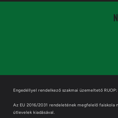
N
2026.07.08.
Alessandra M.
Öt csillag!!
Több növényt i
becsomagolva é
segítőkész vol
Engedéllyel rendelkező szakmai üzemeltető RUOP:
2026.07.08.
Az EU 2016/2031 rendeletének megfelelő faiskola
Lilian S.
útlevelek kiadásával.