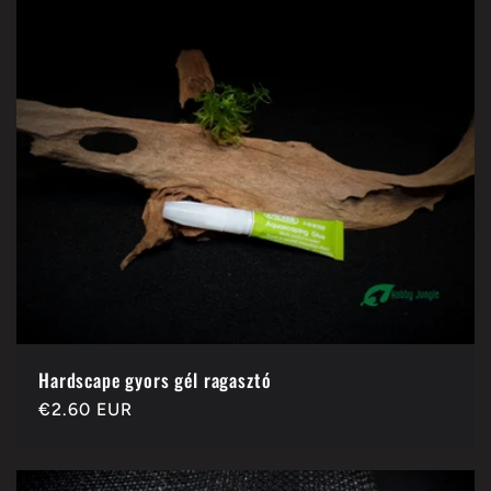
l
e
k
c
i
ó
:
Hardscape gyors gél ragasztó
Normál
€2.60 EUR
ár