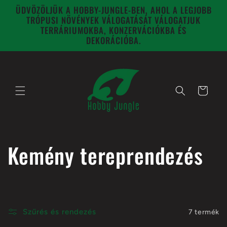
Ugrás a
ÜDVÖZÖLJÜK A HOBBY-JUNGLE-BEN, AHOL A LEGJOBB
tartalomhoz
TRÓPUSI NÖVÉNYEK VÁLOGATÁSÁT VÁLOGATJUK
TERRÁRIUMOKBA, KONZERVÁCIÓKBA ÉS
DEKORÁCIÓBA.
Kosár
K
Kemény tereprendezés
o
l
Szűrés és rendezés
7 termék