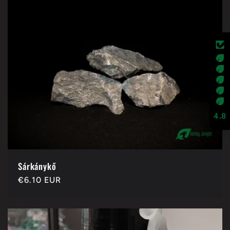
4.8
Sárkánykő
Normál
€6.10 EUR
ár