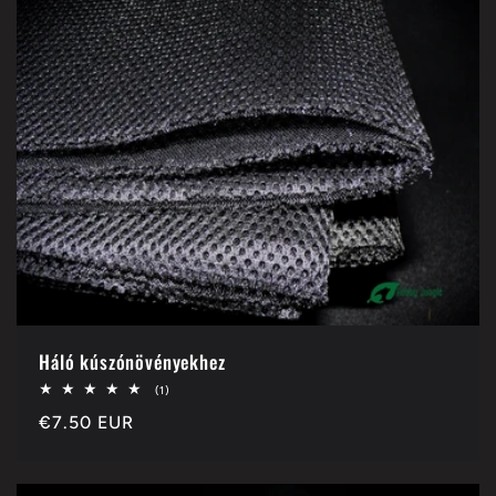
Háló kúszónövényekhez
1
(1)
összes
Normál
€7.50 EUR
értékelés
ár