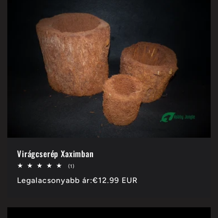
Virágcserép Xaximban
1
(1)
összes
Normál
Legalacsonyabb ár:
€12.99 EUR
értékelés
ár