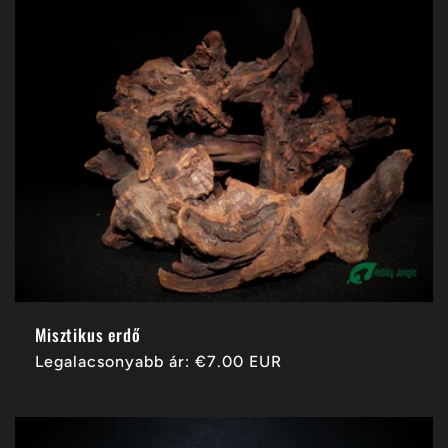
Misztikus erdő
Normál
Legalacsonyabb ár:
€7.00 EUR
ár