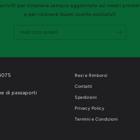
scriviti per rimanere sempre aggiornato sui nostri prodot
e per ricevere buoni sconto esclusivi!
Indirizzo email
-4075
Resi e Rimborsi
Contatti
e di passaporti
Spedizioni
Privacy Policy
Termini e Condizioni