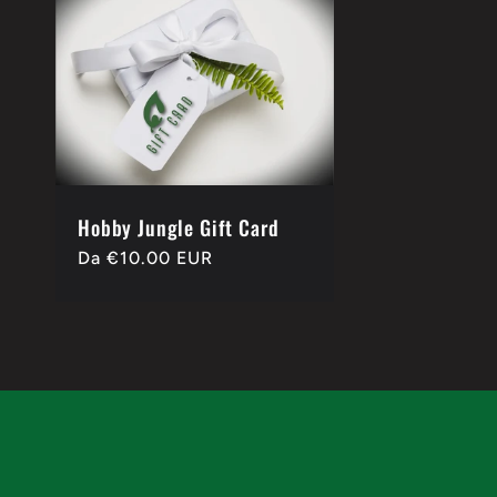
l
e
z
i
Hobby Jungle Gift Card
Prezzo
Da
€10.00 EUR
o
di
listino
n
e