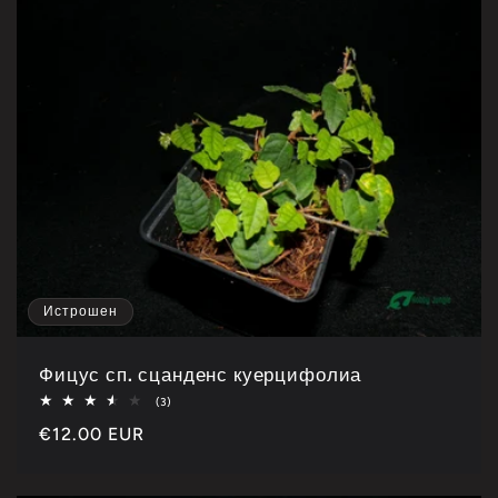
Истрошен
Фицус сп. сцанденс куерцифолиа
Укупно
(3)
3
Каталошка
€12.00 EUR
рецензије
цена