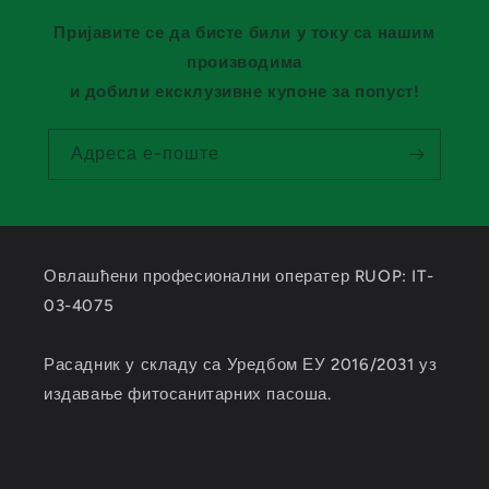
Пријавите се да бисте били у току са нашим
производима
и добили ексклузивне купоне за попуст!
Адреса е-поште
Овлашћени професионални оператер RUOP: IT-
03-4075
Расадник у складу са Уредбом ЕУ 2016/2031 уз
издавање фитосанитарних пасоша.