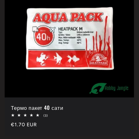
е
к
ц
и
ј
а
:
Термо пакет 40 сати
Укупно
(3)
3
Каталошка
€1.70 EUR
рецензије
цена