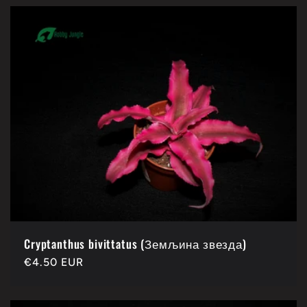
Cryptanthus bivittatus (Земљина звезда)
Каталошка
€4.50 EUR
цена