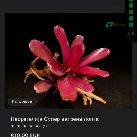
цена
4,8
Истрошен
Неорегелија Супер ватрена лопта
Укупно
(1)
1
Каталошка
€10.00 EUR
рецензија