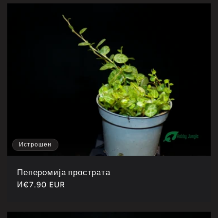
Истрошен
Пеперомија прострата
Каталошка
И
€7.90 EUR
цена