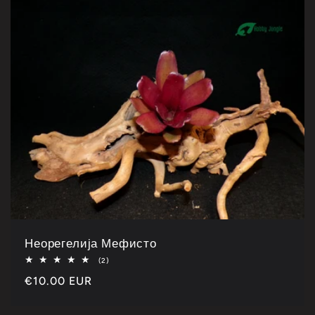
Неорегелија Мефисто
Укупно
(2)
2
Каталошка
€10.00 EUR
рецензије
цена