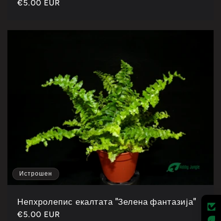
Каталошка
€5.00 EUR
цена
Истрошен
Непхролепис екалтата "Зелена фантазија"
Каталошка
€5.00 EUR