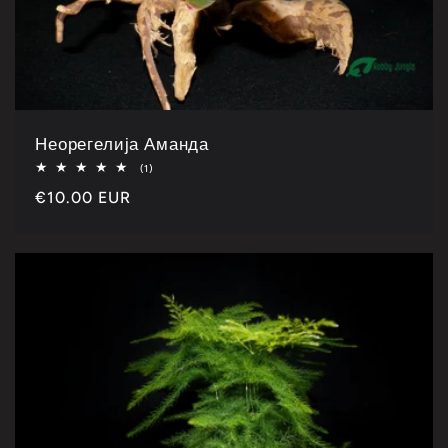
Неорегелија Аманда
Укупно
(1)
1
Каталошка
€10.00 EUR
рецензија
цена