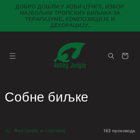
директно
ДОБРО ДОШЛИ У ХОБИ-ЏУНГЛ, ИЗБОР
на
НАЈБОЉИХ ТРОПСКИХ БИЉАКА ЗА
садржај
ТЕРАРИЈУМЕ, КОМПОЗИЦИЈЕ И
ДЕКОРАЦИЈУ.
Корпа
К
Собне биљке
о
л
Филтрирај и сортирај
163 производа