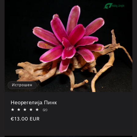
Истрошен
Неорегелија Пинк
Укупно
(2)
2
Каталошка
€13.00 EUR
рецензије
цена