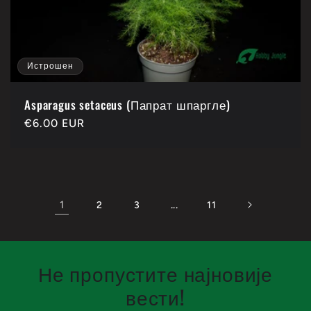
Истрошен
Asparagus setaceus (Папрат шпаргле)
Каталошка
€6.00 EUR
цена
1
...
2
3
11
Не пропустите најновије
вести!