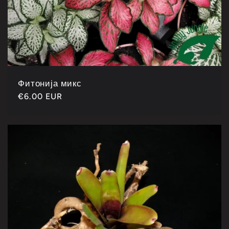
Фитонија микс
Каталошка
€6.00 EUR
цена