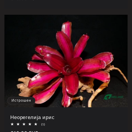
цена
Истрошен
Неорегелија ирис
Укупно
(1)
1