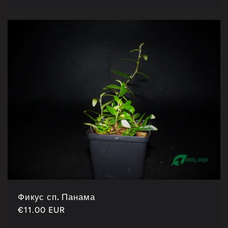
цена
Фикус сп. Панама
Каталошка
€11.00 EUR
цена