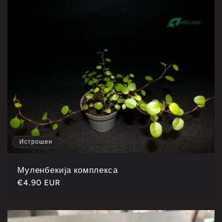
Истрошен
Муленбекија комплекса
Каталошка
€4.90 EUR
цена